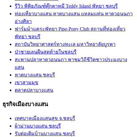
รีวิว พิพิธภัณฑ์ตุ๊กตาหมี Teddy Island พัทยา ชลบุรี
ท่องเที่ยวบางแสน หาดบางแสน แหลมแท่น หาดวอนนภา
อ่างศิลา
ฟาร์มม้าแคระพัทยา Pipo Pony Club สถานที่ท่องเที่ยว
พัทยา ชลบุรี
สถาบันวิทยาศาสตร์ทางทะเล มหาวิทยาลัยบูรพา
ป่าชายเลนผืนสุดท้ายในชลบุรี
สะพานปลาหาดวอนนภา พาชมวิถีชีวิตชาวประมงบาง
แสน
หาดบางแสน ชลบุรี
เขาสามมุข
ตลาดปลาบางแสน
ธุรกิจเมืองบางแสน
เทศบาลเมืองแสนสุข จ.ชลบุรี
ผ้าม่านบางแสน ชลบุรี
รับต่อเติมบ้านบางแสน ชลบุรี