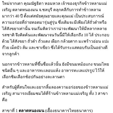
ใหม่จากเตา คุณณัฐธิดา หอมหวล เจ้าของธุรกิจข้าวหลามแม่
เจริญ ตลาดหนองมน จ.ชลบุรี คลุกคลีกับการทำข้าวหลาม
มากว่า 40 ปี ตั้งแต่สมัยคุณยายและคุณแม่ เป็นประสบการณ์
ความอร่อยที่ถ่ายทอดมารุ่นสู่รุ่น ซึ่งเดิมจะมีเพียงไส้ถั่วดำหรือ
ไส้สังขยาเท่านั้น จนเริ่มคิดว่าเราน่าจะพัฒนาให้มีหลากหลาย
รสชาติ จึงคิดค้นและพัฒนาจนวันนี้มีให้เลือกถึง 10 ไส้ ประกอบ
ด้วย ไส้สังขยา ถั่วดำ ถั่วแดง เผือก กล้วยตาก มะพร้าวอ่อน แปะ
ก๊วย เม็ดบัว ส้ม และชาเขียว ซึ่งได้รับกระแสตอบรับเป็นอย่างดี
จากลูกค้า
นอกจากข้าวหลามที่ขึ้นชื่อแล้วนั้น ยังมีขนมหม้อแกง ขนมไทย
ชนิดอื่น ๆ และอาหารทะเลอบแห้ง อาหารทะเลแปรรูป ไว้ให้
เลือกชิมเลือกช้อปกันอย่างละลานตา
สำหรับผู้ที่สนใจและอยากลิ้มลองความอร่อยของข้าวหลามแม่
เจริญ สามารถเยี่ยมชมได้ที่ร้านข้าวหลามแม่เจริญ ทั้ง 3 สาขา
คือ
สาขาที่ 1
ตลาดหนองมน
(เยื้องธนาคารไทยธนาคาร)