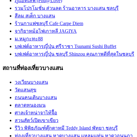
ภูแอทเลิฟ (Phu@Love)
รวมโปรโมชั่น ส่วนลด ร้านอาหาร บางแสน ชลบุรี
สีลม สเต็ก บางแสน
ร้านกาแฟชลบุรี Cafe Carpe Diem
จากิยาหม้อไฟเกาหลี JAGIYA
ม.หมูกะทะ88
บุฟเฟต์อาหารญี่ปุ่น ศรีราชา Tsunami Sushi Buffet
บุฟเฟต์อาหารญี่ปุ่น ชลบุรี Shinzou คุณภาพดีที่สุดในชลบุรี
สถานที่ท่องเที่ยวบางแสน
วงเวียนบางแสน
วัดแสนสุข
ถนนคนเดินบางแสน
ตลาดหนองมน
ศาลเจ้าหน่าจาไท้จื้อ
สวนสัตว์เปิดเขาเขียว
รีวิว พิพิธภัณฑ์ตุ๊กตาหมี Teddy Island พัทยา ชลบุรี
ท่องเที่ยวบางแสน หาดบางแสน แหลมแท่น หาดวอนนภา