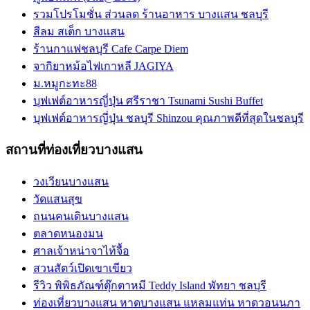
รวมโปรโมชั่น ส่วนลด ร้านอาหาร บางแสน ชลบุรี
สีลม สเต็ก บางแสน
ร้านกาแฟชลบุรี Cafe Carpe Diem
จากิยาหม้อไฟเกาหลี JAGIYA
ม.หมูกะทะ88
บุฟเฟต์อาหารญี่ปุ่น ศรีราชา Tsunami Sushi Buffet
บุฟเฟต์อาหารญี่ปุ่น ชลบุรี Shinzou คุณภาพดีที่สุดในชลบุรี
สถานที่ท่องเที่ยวบางแสน
วงเวียนบางแสน
วัดแสนสุข
ถนนคนเดินบางแสน
ตลาดหนองมน
ศาลเจ้าหน่าจาไท้จื้อ
สวนสัตว์เปิดเขาเขียว
รีวิว พิพิธภัณฑ์ตุ๊กตาหมี Teddy Island พัทยา ชลบุรี
ท่องเที่ยวบางแสน หาดบางแสน แหลมแท่น หาดวอนนภา