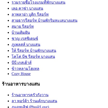
รวมรายชื่อโรงแรมที่พักบางแสน
เลอ คาซ่า บางแสน
ลาพลาย่า บูติก รีสอร์ท
สายธารรีสอร์ท บ้านพักริมทะเลบางแสน
สมาย รีสอร์ท
บ้านเติมฝัน
ชาญ เรสซิเดนซ์
ภูเพลสส์ บางแสน
ให้ รีสอร์ท บ้านพักบางแสน
โคโค่ บีช รีสอร์ท บางแสน
บีบี เกสเฮ้าส์
ข้าวหลามโฮเทล
Cozy House
ร้านอาหารบางแสน
ร้านอาหารครัวกังวาน
ลา ทอร์ต้า ร้านเค้กบางแสน
ภูแอทเลิฟ (Phu@Love)