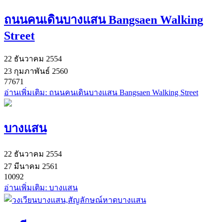
ถนนคนเดินบางแสน Bangsaen Walking
Street
22 ธันวาคม 2554
23 กุมภาพันธ์ 2560
77671
อ่านเพิ่มเติม: ถนนคนเดินบางแสน Bangsaen Walking Street
บางแสน
22 ธันวาคม 2554
27 มีนาคม 2561
10092
อ่านเพิ่มเติม: บางแสน