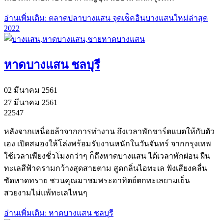
อ่านเพิ่มเติม: ตลาดปลาบางแสน จุดเช็คอินบางแสนใหม่ล่าสุด
2022
หาดบางแสน ชลบุรี
02 มีนาคม 2561
27 มีนาคม 2561
22547
หลังจากเหนื่อยล้าจากการทำงาน ถึงเวลาพักชาร์ตแบตให้กับตัว
เอง เปิดสมองให้โล่งพร้อมรับงานหนักในวันจันทร์ จากกรุงเทพ
ใช้เวลาเพียงชั่วโมงกว่าๆ ก็ถึงหาดบางแสน ได้เวลาพักผ่อน ผืน
ทะเลสีฟ้าครามกว้างสุดสายตาม สูดกลิ่นไอทะเล ฟังเสียงคลื่น
ซัดหาดทราย ชวนคุณมาชมพระอาทิตย์ตกทะเลยามเย็น
สวยงามไม่แพ้ทะเลไหนๆ
อ่านเพิ่มเติม: หาดบางแสน ชลบุรี