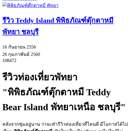
รีวิว Teddy Island พิพิธภัณฑ์ตุ๊กตาหมี
พัทยา ชลบุรี
16 กันยายน 2556
26 กุมภาพันธ์ 2560
108472
รีวิวท่องเที่ยวพัทยา
"พิพิธภัณฑ์ตุ๊กตาหมี Teddy
Bear Island พัทยาเหนือ ชลบุรี"
หลังจากซุ่มอยู่นาน ว่าจะทำรีวิวท่องเที่ยวที่ไหนดี มีโอกาสได้ไป