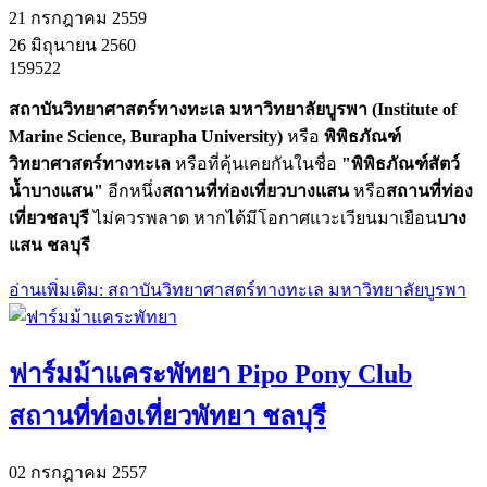
21 กรกฎาคม 2559
26 มิถุนายน 2560
159522
สถาบันวิทยาศาสตร์ทางทะเล มหาวิทยาลัยบูรพา (Institute of
Marine Science, Burapha University)
หรือ
พิพิธภัณฑ์
วิทยาศาสตร์ทางทะเล
หรือที่คุ้นเคยกันในชื่อ
"พิพิธภัณฑ์สัตว์
น้ำบางแสน"
อีกหนึ่ง
สถานที่ท่องเที่ยวบางแสน
หรือ
สถานที่ท่อง
เที่ยวชลบุรี
ไม่ควรพลาด หากได้มีโอกาศแวะเวียนมาเยือน
บาง
แสน
ชลบุรี
อ่านเพิ่มเติม: สถาบันวิทยาศาสตร์ทางทะเล มหาวิทยาลัยบูรพา
ฟาร์มม้าแคระพัทยา Pipo Pony Club
สถานที่ท่องเที่ยวพัทยา ชลบุรี
02 กรกฎาคม 2557