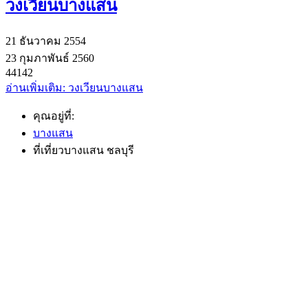
วงเวียนบางแสน
21 ธันวาคม 2554
23 กุมภาพันธ์ 2560
44142
อ่านเพิ่มเติม: วงเวียนบางแสน
คุณอยู่ที่:
บางแสน
ที่เที่ยวบางแสน ชลบุรี