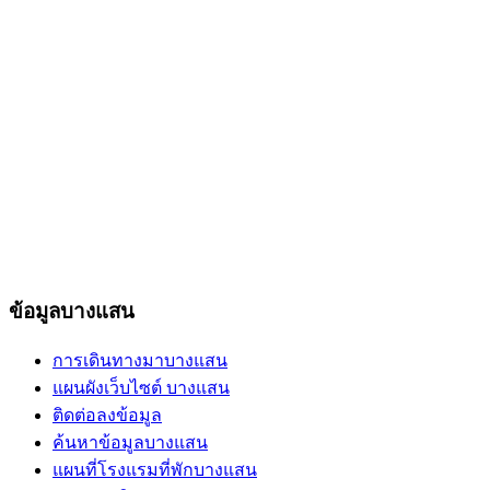
ข้อมูลบางแสน
การเดินทางมาบางแสน
แผนผังเว็บไซต์ บางแสน
ติดต่อลงข้อมูล
ค้นหาข้อมูลบางแสน
แผนที่โรงแรมที่พักบางแสน