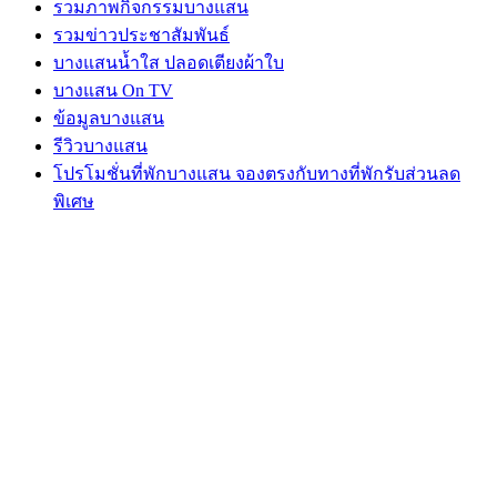
รวมภาพกิจกรรมบางแสน
รวมข่าวประชาสัมพันธ์
บางแสนน้ำใส ปลอดเตียงผ้าใบ
บางแสน On TV
ข้อมูลบางแสน
รีวิวบางแสน
โปรโมชั่นที่พักบางแสน จองตรงกับทางที่พักรับส่วนลด
พิเศษ