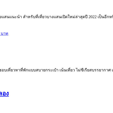
างแสนแนะนำ สำหรับที่เที่ยวบางแสนเปิดใหม่ล่าสุดปี 2022 เป็นอีกห
เที่ยวหาที่พักแบบสบายกระเป๋า เน้นเที่ยว ไม่ซีเรียสบรรยากาศ 
งลอง