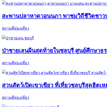
สะพานปลาหาดวอนนภา พาชมวิถีชีวิตชา
สถานที่ท่องเที่ยว
ป่าชายเลนผืนสุดท้ายในชลบุรี ศูนย์ศึกษาธร
สถานที่ท่องเที่ยว
สวนสัตว์เปิดเขาเขียว ที่เที่ยวชลบุรีสุดฮิ
สถานที่ท่องเที่ยว