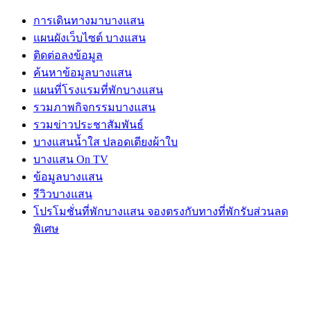
การเดินทางมาบางแสน
แผนผังเว็บไซต์ บางแสน
ติดต่อลงข้อมูล
ค้นหาข้อมูลบางแสน
แผนที่โรงแรมที่พักบางแสน
รวมภาพกิจกรรมบางแสน
รวมข่าวประชาสัมพันธ์
บางแสนน้ำใส ปลอดเตียงผ้าใบ
บางแสน On TV
ข้อมูลบางแสน
รีวิวบางแสน
โปรโมชั่นที่พักบางแสน จองตรงกับทางที่พักรับส่วนลด
พิเศษ