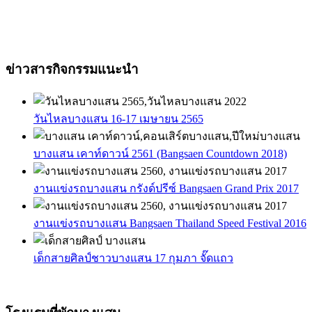
ข่าวสารกิจกรรมแนะนำ
วันไหลบางแสน 16-17 เมษายน 2565
บางแสน เคาท์ดาวน์ 2561 (Bangsaen Countdown 2018)
งานแข่งรถบางแสน กรังด์ปรีซ์ Bangsaen Grand Prix 2017
งานแข่งรถบางแสน Bangsaen Thailand Speed Festival 2016
เด็กสายศิลป์ชาวบางแสน 17 กุมภา จั๊ดแถว