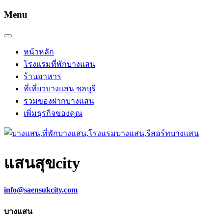
Menu
หน้าหลัก
โรงแรมที่พักบางแสน
ร้านอาหาร
ที่เที่ยวบางแสน ชลบุรี
รวมของฝากบางแสน
เพิ่มธุรกิจของคุณ
แสนสุข
city
info@saensukcity.com
บางแสน